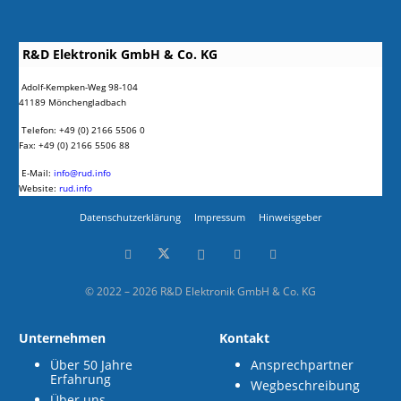
R&D Elektronik GmbH & Co. KG
Adolf-Kempken-Weg 98-104
41189 Mönchengladbach
Telefon: +49 (0) 2166 5506 0
Fax: +49 (0) 2166 5506 88
E-Mail:
info@rud.info
Website:
rud.info
Datenschutzerklärung
Impressum
Hinweisgeber
© 2022 – 2026 R&D Elektronik GmbH & Co. KG
Unternehmen
Kontakt
Über 50 Jahre
Ansprechpartner
Erfahrung
Wegbeschreibung
Über uns