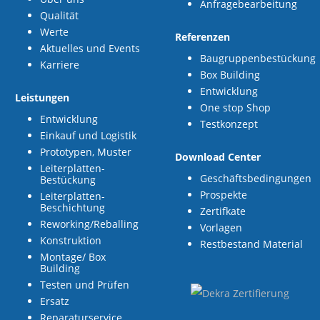
Anfragebearbeitung
Qualität
Werte
Referenzen
Aktuelles und Events
Baugruppenbestückung
Karriere
Box Building
Entwicklung
Leistungen
One stop Shop
Entwicklung
Testkonzept
Einkauf und Logistik
Prototypen, Muster
Download Center
Leiterplatten-
Geschäftsbedingungen
Bestückung
Prospekte
Leiterplatten-
Beschichtung
Zertifkate
Reworking/Reballing
Vorlagen
Konstruktion
Restbestand Material
Montage/ Box
Building
Testen und Prüfen
Ersatz
Reparaturservice