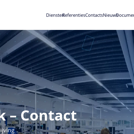
Diensten
Referenties
Contacts
Nieuws
Docume
k – Contact
jving