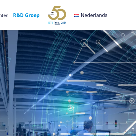
R&D Groep
Nederlands
nten