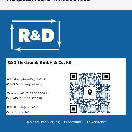
R&D Elektronik GmbH & Co. KG
Adolf-Kempken-Weg 98-104
41189 Mönchengladbach
Telefon: +49 (0) 2166 5506 0
Fax: +49 (0) 2166 5506 88
E-Mail:
info@rud.info
Website:
rud.info
Datenschutzerklärung
Impressum
Hinweisgeber