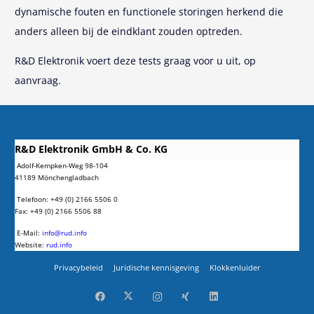
dynamische fouten en functionele storingen herkend die
anders alleen bij de eindklant zouden optreden.
R&D Elektronik voert deze tests graag voor u uit, op
aanvraag.
R&D Elektronik GmbH & Co. KG
Adolf-Kempken-Weg 98-104
41189 Mönchengladbach
Telefoon: +49 (0) 2166 5506 0
Fax: +49 (0) 2166 5506 88
E-Mail:
info@rud.info
Website:
rud.info
Privacybeleid
Juridische kennisgeving
Klokkenluider