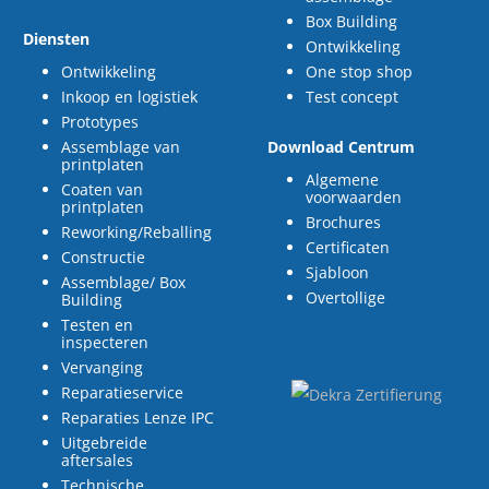
Box Building
Diensten
Ontwikkeling
Ontwikkeling
One stop shop
Inkoop en logistiek
Test concept
Prototypes
Assemblage van
Download Centrum
printplaten
Algemene
Coaten van
voorwaarden
printplaten
Brochures
Reworking/Reballing
Certificaten
Constructie
Sjabloon
Assemblage/ Box
Overtollige
Building
Testen en
inspecteren
Vervanging
Reparatieservice
Reparaties Lenze IPC
Uitgebreide
aftersales
Technische