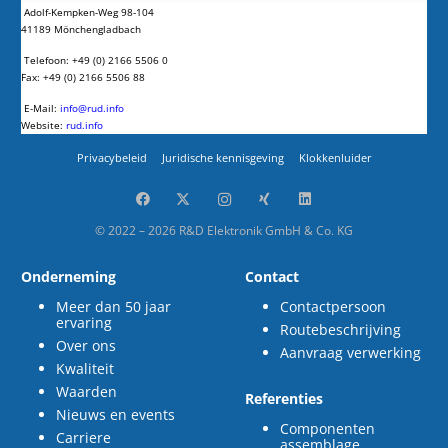
Adolf-Kempken-Weg 98-104
41189 Mönchengladbach
Telefoon: +49 (0) 2166 5506 0
Fax: +49 (0) 2166 5506 88
E-Mail:
info@rud.info
Website:
rud.info
Privacybeleid
Juridische kennisgeving
Klokkenluider
© 2022 – 2026 R&D Elektronik GmbH & Co. KG
Onderneming
Contact
Meer dan 50 jaar
Contactpersoon
ervaring
Routebeschrijving
Over ons
Aanvraag verwerking
Kwaliteit
Waarden
Referenties
Nieuws en events
Componenten
Carriere
assemblage