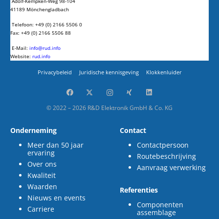
Adolf-Kempken-Weg 98-104
41189 Mönchengladbach
Telefoon: +49 (0) 2166 5506 0
Fax: +49 (0) 2166 5506 88
E-Mail:
info@rud.info
Website:
rud.info
Privacybeleid
Juridische kennisgeving
Klokkenluider
© 2022 – 2026 R&D Elektronik GmbH & Co. KG
Onderneming
Contact
Meer dan 50 jaar
Contactpersoon
ervaring
Routebeschrijving
Over ons
Aanvraag verwerking
Kwaliteit
Waarden
Referenties
Nieuws en events
Componenten
Carriere
assemblage